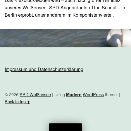
Das Kiezblock-Modell wird – auch nach großem Einsatz
unseres Weißenseer SPD-Abgeordneten Tino Schopf – in
Berlin erprobt, unter anderem im Komponistenviertel.
Skip back to main navigation
Impressum und Datenschutzerklärung
© 2026
SPD Weißensee
|
Using
WordPress
theme.
|
Modern
Back to top ↑