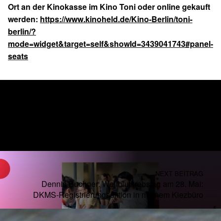
Ort an der Kinokasse im Kino Toni oder online gekauft
werden:
https://www.kinoheld.de/Kino-Berlin/toni-
berlin/?
mode=widget&target=self&showId=3439041743#panel-
seats
Skip back to main navigation
Post navigation
PREVIOUS BEITRAG
Bezirksamt Pankow: Bauvorbereitende
Rodungsarbeiten für neuen Spielplatz in der
Langhansstraße 71 / Jacobsohnstraße 6
NEXT BEITRAG
Dennis Buchner: Weltblutkrebstag am 28. Mai:
DKMS-Registrierungsaktion in meinem Kiezbüro