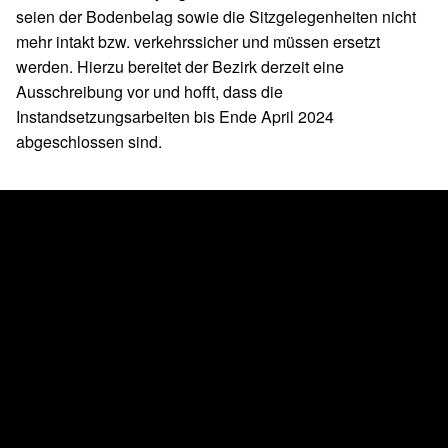
seien der Bodenbelag sowie die Sitzgelegenheiten nicht
mehr intakt bzw. verkehrssicher und müssen ersetzt
werden. Hierzu bereitet der Bezirk derzeit eine
Ausschreibung vor und hofft, dass die
Instandsetzungsarbeiten bis Ende April 2024
abgeschlossen sind.
Skip back to main navigation
Post navigation
PREVIOUS BEITRAG
Diskussion zum Thema Schulplatzsituation in
Pankow
NEXT BEITRAG
Dennis Buchner: Die neue Kiezzeitung für
Weißensee und die Stadtrandsiedlung Malchow ist
da!