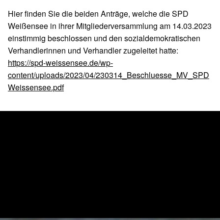
Hier finden Sie die beiden Anträge, welche die SPD
Weißensee in ihrer Mitgliederversammlung am 14.03.2023
einstimmig beschlossen und den sozialdemokratischen
Verhandlerinnen und Verhandler zugeleitet hatte:
https://spd-weissensee.de/wp-
content/uploads/2023/04/230314_Beschluesse_MV_SPD
Weissensee.pdf
Skip back to main navigation
Post navigation
PREVIOUS BEITRAG
Ihr Abgeordneter Tino Schopf ist für Sie ansprechbar
NEXT BEITRAG
Tag der Städtebauförderung am 13.05.2023 in
Weißensee