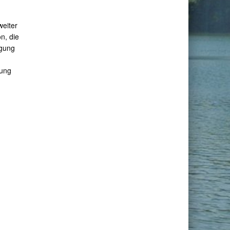
weiter
on, die
ügung
lung