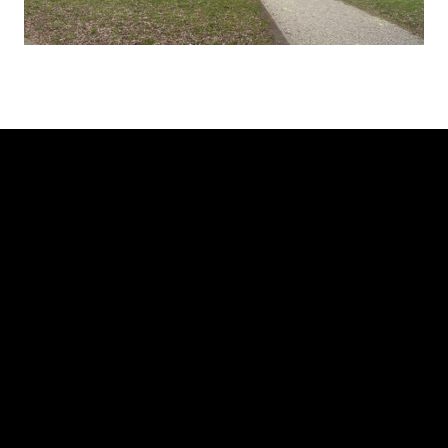
tion
ße 78 wird nun endlich wieder bewohnbar
SP