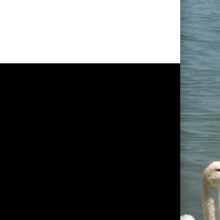
NEXT BEITRAG
D Weißensee mit neuem Vorsitz