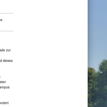
es
ade zur
d dieses
m
sten
Campus
andort