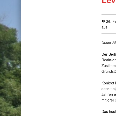
26. F
aus...
Unser Ab
Der Berl
Realisie
Zustimmu
Grundstü
Konkret 
denkmalg
Jahren 
mit drei
Das heut