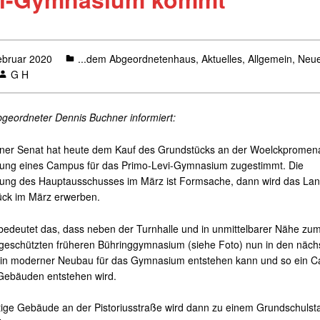
ebruar 2020
...dem Abgeordnetenhaus
,
Aktuelles
,
Allgemein
,
Neu
G H
geordneter Dennis Buchner informiert:
iner Senat hat heute dem Kauf des Grundstücks an der Woelckpromen
rung eines Campus für das Primo-Levi-Gymnasium zugestimmt. Die
ng des Hauptausschusses im März ist Formsache, dann wird das Lan
ck im März erwerben.
bedeutet das, dass neben der Turnhalle und in unmittelbarer Nähe zu
eschützten früheren Bühringgymnasium (siehe Foto) nun in den näch
ein moderner Neubau für das Gymnasium entstehen kann und so ein 
 Gebäuden entstehen wird.
ige Gebäude an der Pistoriusstraße wird dann zu einem Grundschulst