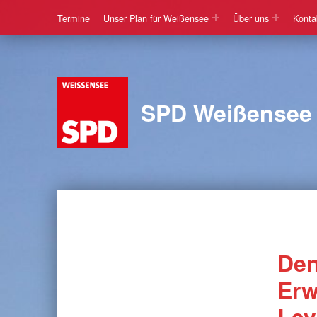
Termine
Unser Plan für Weißensee
Über uns
Konta
SPD Weißensee
Den
Erw
Lev