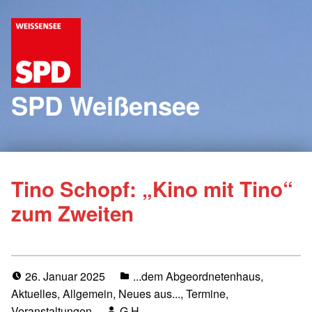
SPD Weißensee
Tino Schopf: „Kino mit Tino“
zum Zweiten
26. Januar 2025
...dem Abgeordnetenhaus
,
Aktuelles
,
Allgemein
,
Neues aus...
,
Termine
,
Veranstaltungen
G H