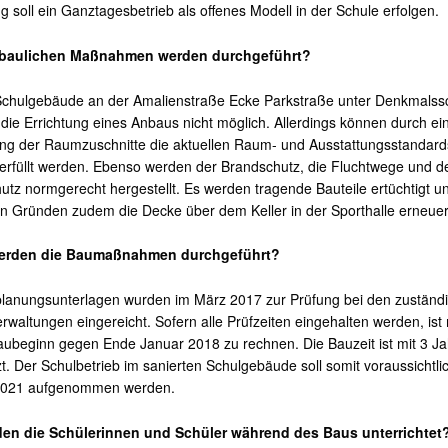
g soll ein Ganztagesbetrieb als offenes Modell in der Schule erfolgen.
baulichen Maßnahmen werden durchgeführt?
chulgebäude an der Amalienstraße Ecke Parkstraße unter Denkmalss
st die Errichtung eines Anbaus nicht möglich. Allerdings können durch ei
g der Raumzuschnitte die aktuellen Raum- und Ausstattungsstandards
erfüllt werden. Ebenso werden der Brandschutz, die Fluchtwege und d
hutz normgerecht hergestellt. Es werden tragende Bauteile ertüchtigt u
en Gründen zudem die Decke über dem Keller in der Sporthalle erneuer
rden die Baumaßnahmen durchgeführt?
lanungsunterlagen wurden im März 2017 zur Prüfung bei den zuständ
rwaltungen eingereicht. Sofern alle Prüfzeiten eingehalten werden, ist 
ubeginn gegen Ende Januar 2018 zu rechnen. Die Bauzeit ist mit 3 J
t. Der Schulbetrieb im sanierten Schulgebäude soll somit voraussichtli
2021 aufgenommen werden.
en die Schülerinnen und Schüler während des Baus unterrichtet