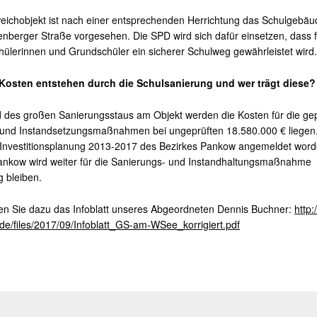
eichobjekt ist nach einer entsprechenden Herrichtung das Schulgebäu
enberger Straße vorgesehen. Die SPD wird sich dafür einsetzen, dass f
ülerinnen und Grundschüler ein sicherer Schulweg gewährleistet wird.
Kosten entstehen durch die Schulsanierung und wer trägt diese?
 des großen Sanierungsstaus am Objekt werden die Kosten für die ge
nd Instandsetzungsmaßnahmen bei ungeprüften 18.580.000 € liegen.
 Investitionsplanung 2013-2017 des Bezirkes Pankow angemeldet word
ankow wird weiter für die Sanierungs- und Instandhaltungsmaßnahme
g bleiben.
den Sie dazu das Infoblatt unseres Abgeordneten Dennis Buchner:
http:
de/files/2017/09/Infoblatt_GS-am-WSee_korrigiert.pdf
tion