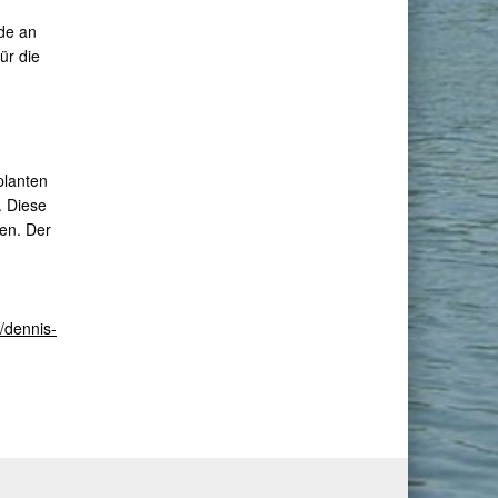
de an
ür die
planten
 Diese
en. Der
//dennis-