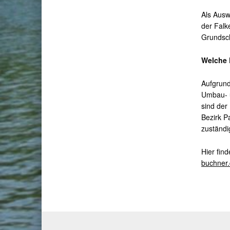
Als Ausw
der Falk
Grundsch
Welche 
Aufgrund
Umbau- u
sind der
Bezirk P
zuständi
Hier fin
buchner.
Skip back to main naviga