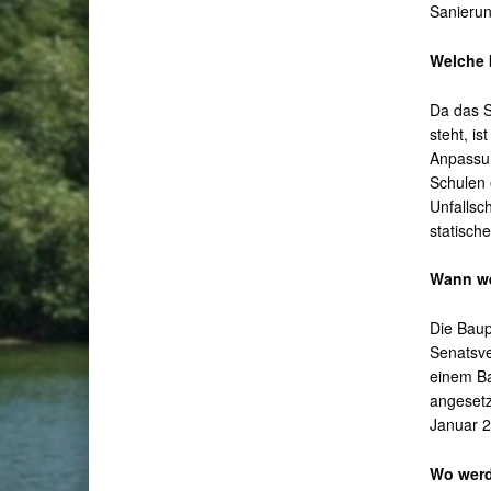
Sanierun
Welche 
Da das S
steht, i
Anpassun
Schulen 
Unfallsc
statisch
Wann we
Die Baup
Senatsve
einem Ba
angesetz
Januar 
Wo werd