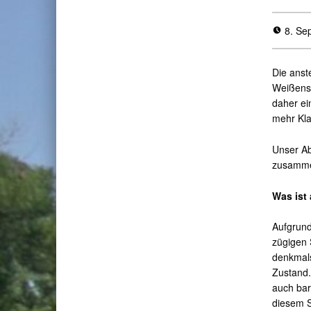
8. Se
Die anst
Weißense
daher e
mehr Kla
Unser Ab
zusamme
Was ist
Aufgrund
zügigen 
denkmals
Zustand.
auch bar
diesem S