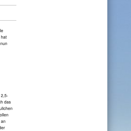
le
 hat
 nun
 2,5-
ch das
ulichen
ollen
 an
der