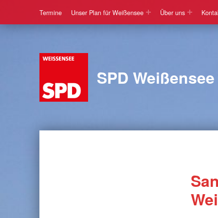
Termine
Unser Plan für Weißensee
Über uns
Konta
SPD Weißensee
San
Wei