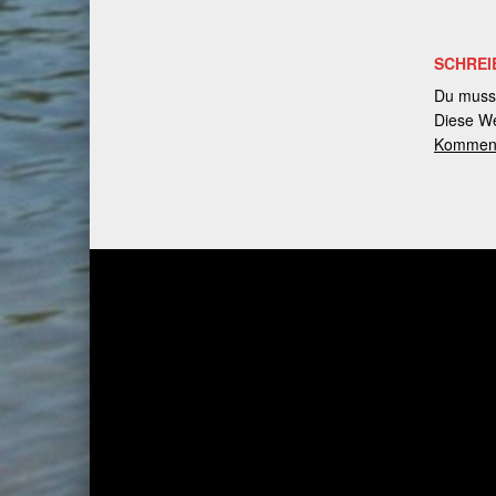
SCHREI
Du muss
Diese We
Kommenta
Post navigation
PREVIOUS BEITRAG
Wahlkampf in Weißensee