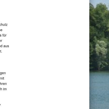
chutz
ne
 für
er
nd aus
t.
igen
mit
ahren
ch im
?