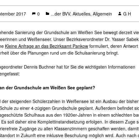
ptember 2017
0
...der BVV
,
Aktuelles
,
Allgemein
G H
ehende Sanierung der Grundschule am Weißen See bewegt derzeit vie
erinnen und Weißenseer. Unser Bezirksverordneter Dr. Yasser Sabek
ine
Kleine Anfrage an das Bezirksamt Pankow
formuliert, deren Antwort
rheit über die Planungen rund um die Schulsanierung bringt.
geordneter Dennis Buchner hat für Sie die wichtigsten Informationen
ngefasst:
 an der Grundschule am Weißen See geplant?
 der steigenden Schülerzahlen in Weißensee ist ein Ausbau der bisher
Schule zu einer 4-zügigen Grundschule geplant. Außerdem befindet si
geschützte Schulhaus aus den 1920er-Jahren in einem schlechten ba
 Es soll daher eine Komplettinstandsetzung erfolgen. In diesem Zuge s
rierefreie Zugänge zu allen Klassenzimmern geschaffen werden, damit
tandort in Zukunft eine inklusive Beschulung möglich wird. Auch nach 