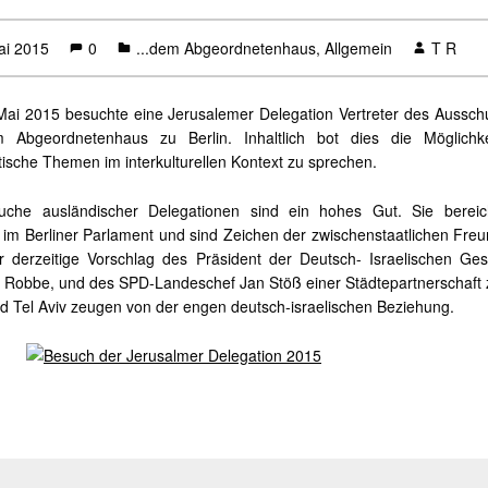
ai 2015
0
...dem Abgeordnetenhaus
,
Allgemein
T R
ai 2015 besuchte eine Jerusalemer Delegation Vertreter des Aussch
m Abgeordnetenhaus zu Berlin. Inhaltlich bot dies die Möglichke
itische Themen im interkulturellen Kontext zu sprechen.
uche ausländischer Delegationen sind ein hohes Gut. Sie bereic
 im Berliner Parlament und sind Zeichen der zwischenstaatlichen Freu
 derzeitige Vorschlag des Präsident der Deutsch- Israelischen Gese
 Robbe, und des SPD-Landeschef Jan Stöß einer Städtepartnerschaft
nd Tel Aviv zeugen von der engen deutsch-israelischen Beziehung.
tion