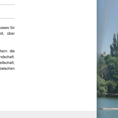
usses für
it, über
hern die
ndschaft.
llschaft,
 zwischen