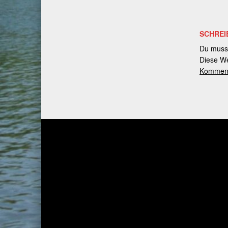
SCHREI
Du muss
Diese We
Kommenta
Post navigation
PREVIOUS BEITRAG
Initiative: „Personelle Ausstat