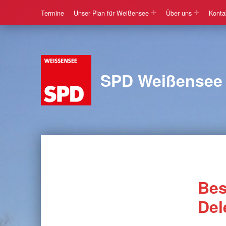
Termine
Unser Plan für Weißensee
Über uns
Konta
SPD Weißensee
Bes
Del