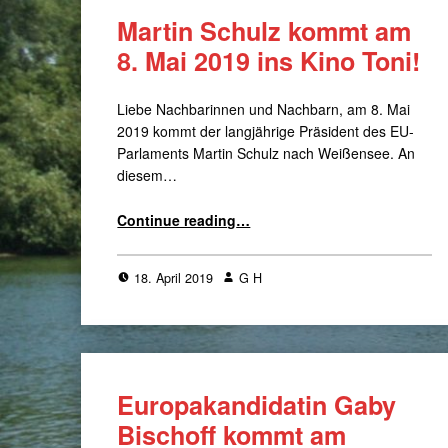
Martin Schulz kommt am
8. Mai 2019 ins Kino Toni!
Liebe Nachbarinnen und Nachbarn, am 8. Mai
2019 kommt der langjährige Präsident des EU-
Parlaments Martin Schulz nach Weißensee. An
diesem…
“Martin Schulz kommt am 8. Mai 2019 ins Kino Toni!”
Continue reading
…
18. April 2019
G H
Europakandidatin Gaby
Bischoff kommt am