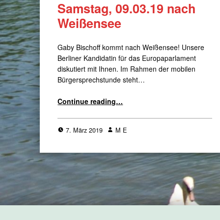
Samstag, 09.03.19 nach
Weißensee
Gaby Bischoff kommt nach Weißensee! Unsere
Berliner Kandidatin für das Europaparlament
diskutiert mit Ihnen. Im Rahmen der mobilen
Bürgersprechstunde steht…
“Europakandidatin Gaby Bischoff kommt am Samstag, 09.03.19 nach Weißensee”
Continue reading
…
7. März 2019
M E