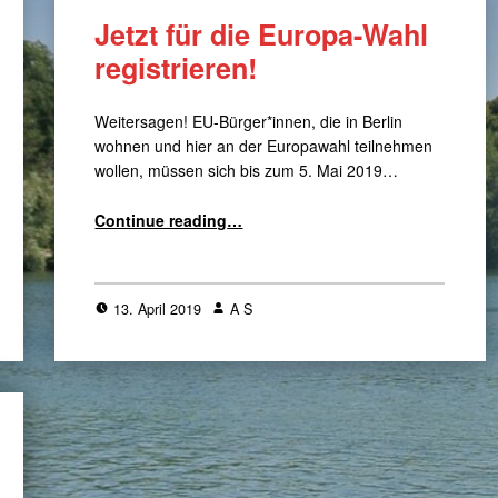
Jetzt für die Europa-Wahl
registrieren!
Weitersagen! EU-Bürger*innen, die in Berlin
wohnen und hier an der Europawahl teilnehmen
wollen, müssen sich bis zum 5. Mai 2019…
“Jetzt für die Europa-Wahl registrieren!”
Continue reading
…
13. April 2019
A S