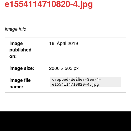
e1554114710820-4.jpg
Image info
Image
16. April 2019
published
on:
Image size:
2000 × 503 px
Image file
cropped-Weißer-See-4-
e1554114710820-4.jpg
name:
Post navigation
PUBLISHED IN