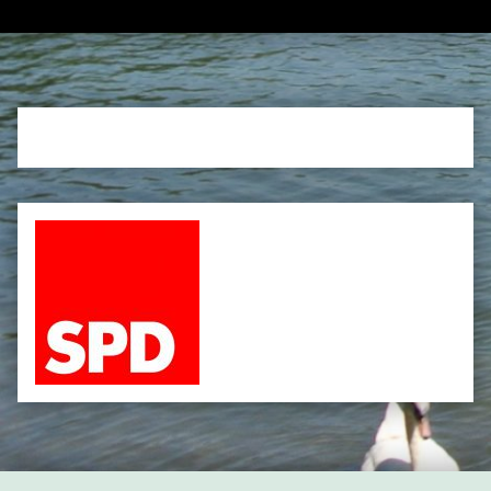
cropped-Weißer-See-4-e1554114710820-4.jpg